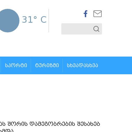
31° C
ᲡᲞᲝᲠᲢᲘ
ᲢᲣᲠᲘᲖᲛᲘ
ᲡᲮᲕᲐᲓᲐᲡᲮᲕᲐ
ს შორის დამეგობრების შესახებ
რმდა