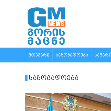
ᲛᲗᲐᲕᲐᲠᲘ
ᲡᲐᲖᲝᲒᲐᲓᲝᲔᲑᲐ
ᲡᲐᲛᲐᲠ
საზოგადოება