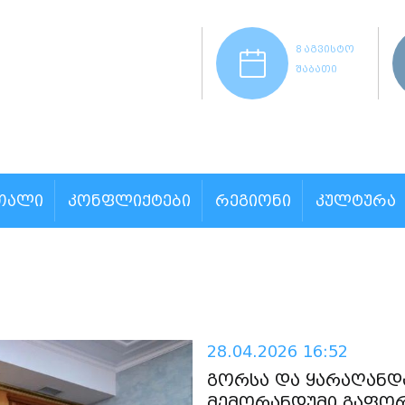
8 აგვისტო
შაბათი
ᲗᲐᲚᲘ
ᲙᲝᲜᲤᲚᲘᲥᲢᲔᲑᲘ
ᲠᲔᲒᲘᲝᲜᲘ
ᲙᲣᲚᲢᲣᲠᲐ
28.04.2026 16:52
გორსა და ყარაღანდა
მემორანდუმი გაფო