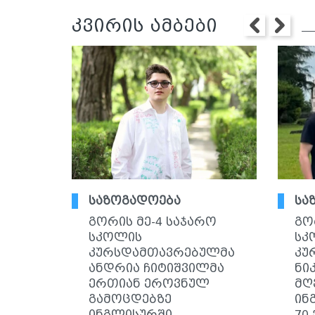
კვირის ამბები
საზოგადოება
სა
გორის მე-4 საჯარო
გო
სკოლის
სკ
კურსდამთავრებულმა
კუ
ანდრია ჩიტიშვილმა
ნი
ერთიან ეროვნულ
მღ
გამოცდებზე
ინ
ინგლისურში
70