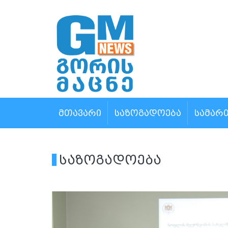
ᲛᲗᲐᲕᲐᲠᲘ
ᲡᲐᲖᲝᲒᲐᲓᲝᲔᲑᲐ
ᲡᲐᲛᲐᲠ
საზოგადოება