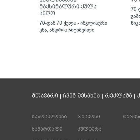
მაქსიმალური ქულა
70-
აიღო
გამ
70-დან 70 ქულა - ინგლისური
ნიკ
ენა, ანდრია ჩიტიშვილი
მთავარი
|
ჩვენ შესახებ
|
რეკლამა
|
საზოგადოება
რეგიონი
ტურიზ
სამართალი
კულტურა