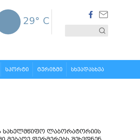
29° C
ᲡᲞᲝᲠᲢᲘ
ᲢᲣᲠᲘᲖᲛᲘ
ᲡᲮᲕᲐᲓᲐᲡᲮᲕᲐ
ს სახელმწიფო ლაბორატორიის
ი მებაღე ფერმერებს შეხვდნენ