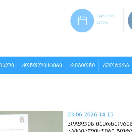
9 აგვისტო
კვირა
ᲗᲐᲚᲘ
ᲙᲝᲜᲤᲚᲘᲥᲢᲔᲑᲘ
ᲠᲔᲒᲘᲝᲜᲘ
ᲙᲣᲚᲢᲣᲠᲐ
03.06.2026 14:15
სოფლის მეურნეობი
სპეციალისტები გორშ