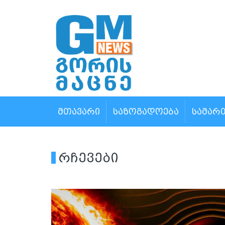
ᲛᲗᲐᲕᲐᲠᲘ
ᲡᲐᲖᲝᲒᲐᲓᲝᲔᲑᲐ
ᲡᲐᲛᲐᲠ
რჩევები