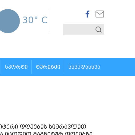
30° C
ᲡᲞᲝᲠᲢᲘ
ᲢᲣᲠᲘᲖᲛᲘ
ᲡᲮᲕᲐᲓᲐᲡᲮᲕᲐ
ნიტური დღეების სიმრავლით
და იცოდეთ მაგნიტურ დღეებზე