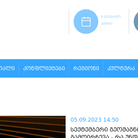
9 აგვისტო
კვირა
ᲗᲐᲚᲘ
ᲙᲝᲜᲤᲚᲘᲥᲢᲔᲑᲘ
ᲠᲔᲒᲘᲝᲜᲘ
ᲙᲣᲚᲢᲣᲠᲐ
05.09.2023 14:50
სექტემბერი გეომაგ
გამოირჩევა - რა უნ