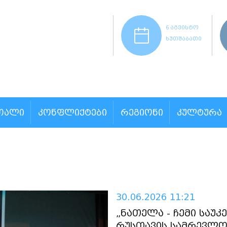
6 აგვისტო
ხუთშაბათი
ᲗᲐᲚᲘ
ᲙᲝᲜᲤᲚᲘᲥᲢᲔᲑᲘ
ᲠᲔᲒᲘᲝᲜᲘ
ᲙᲣᲚᲢᲣᲠᲐ
30.06.2026 11:21
„ნათელა - ჩემი საუკ
რუსთავის სამრევლო