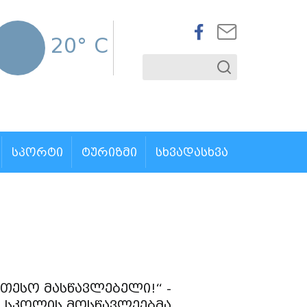
20° C
ᲡᲞᲝᲠᲢᲘ
ᲢᲣᲠᲘᲖᲛᲘ
ᲡᲮᲕᲐᲓᲐᲡᲮᲕᲐ
ეთესო მასწავლებელი!“ -
 სკოლის მოსწავლეებმა