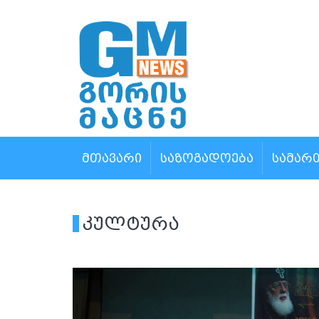
ᲛᲗᲐᲕᲐᲠᲘ
ᲡᲐᲖᲝᲒᲐᲓᲝᲔᲑᲐ
ᲡᲐᲛᲐᲠ
კულტურა