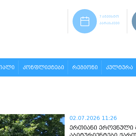
7 აგვისტო
პარასკევი
ᲗᲐᲚᲘ
ᲙᲝᲜᲤᲚᲘᲥᲢᲔᲑᲘ
ᲠᲔᲒᲘᲝᲜᲘ
ᲙᲣᲚᲢᲣᲠᲐ
02.07.2026 11:26
ერთიანი ეროვნული 
აბიტურიენტები ქარ