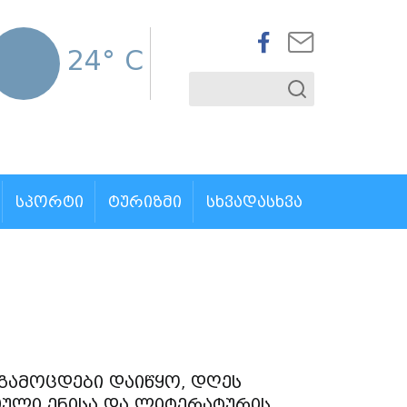
24° C
ᲡᲞᲝᲠᲢᲘ
ᲢᲣᲠᲘᲖᲛᲘ
ᲡᲮᲕᲐᲓᲐᲡᲮᲕᲐ
გამოცდები დაიწყო, დღეს
თული ენისა და ლიტერატურის