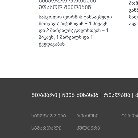
სასკოლო ფორმებს
მომ
უფასოდ მიიღებენ
გან
სასკოლო ფორმის ტანსაცმელი
მაღ
მოიცავს: ბიჭისთვის − 1 პიჯაკს
აგვ
და 2 შარვალს; გოგოსთვის − 1
პიჯაკს, 1 შარვალს და 1
ქვედაკაბას
მთავარი
|
ჩვენ შესახებ
|
რეკლამა
|
საზოგადოება
რეგიონი
ტურიზ
სამართალი
კულტურა